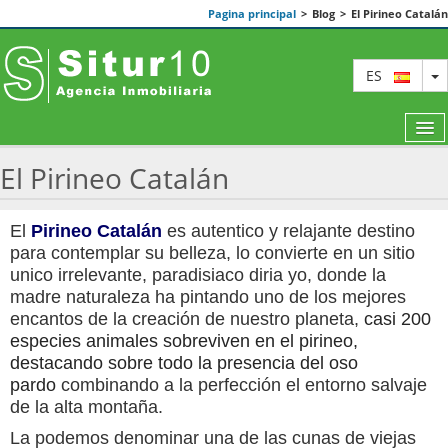
Pagina principal
>
Blog
>
El Pirineo Catalán
T
ES
El Pirineo Catalán
DESTACADOS
El
Pirineo Catalán
es autentico y relajante destino
para contemplar su belleza, lo convierte en un sitio
SOBRE NOSOTROS
unico irrelevante, paradisiaco diria yo, donde la
madre naturaleza ha pintando uno de los mejores
REFORMAS
encantos de la creación de nuestro planeta,
casi 200
especies animales sobreviven en el pirineo,
BLOG
destacando sobre todo la presencia del oso
pardo
combinando a la perfección el entorno salvaje
CONTACTAR
de la alta montaña.
AVISO LEGAL - POLITICA DE PRIVACIDA
La podemos denominar una de las cunas de viejas