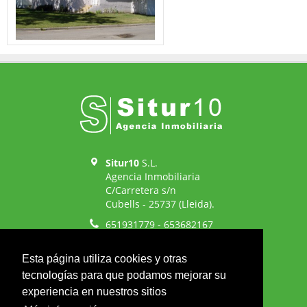
Situr10
S.L.
Agencia Inmobiliaria
C/Carretera s/n
Cubells - 25737 (Lleida).
651931779 - 653682167
973 459075 - 973 402138
Esta página utiliza cookies y otras
situr10@situr10.com
tecnologías para que podamos mejorar su
experiencia en nuestros sitios
Ir