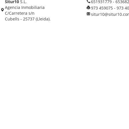
Situr10
S.L.
651931779 - 65368
Agencia Inmobiliaria
973 459075 - 973 4
C/Carretera s/n
situr10@situr10.co
Cubells - 25737 (Lleida).